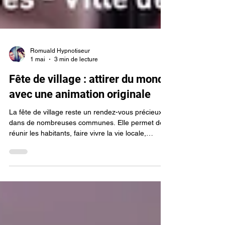
Romuald Hypnotiseur
1 mai
3 min de lecture
Fête de village : attirer du monde
avec une animation originale
La fête de village reste un rendez-vous précieux
dans de nombreuses communes. Elle permet de
réunir les habitants, faire vivre la vie locale,
soutenir les associations et partager un moment
convivial. Mais aujourd’hui, attirer du public
devient plus exigeant. Entre les nombreuses
propositions de loisirs et les habitudes qui
évoluent, les animations classiques ne suffisent
plus toujours. Pour créer l’envie de venir et donner