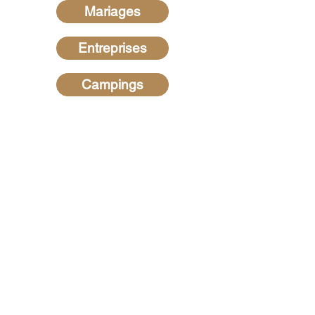
Mariages
Entreprises
Campings
Recherches les plus
fréquentes
Hypnotiseur dans les Ardennes
-
Hypnotiseur dans la Marne
-
Hypnotiseur dans la Meuse -
Hypnotiseur en Belgique
-
Hypnose
au Luxembourg
-
Hypnotiseur dans
l'Aisne
-
Hypnotiseur dans le Var
-
Hypnotiseur dans le Morbihan
-
Hypnotiseur dans les Alpes de
Haute Provence
-
Hypnotiseur en
Charentes-Maritime
-
Hypnotiseur