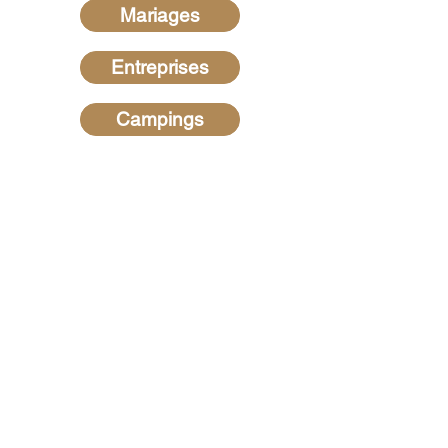
Mariages
Entreprises
Campings
Recherches les plus
fréquentes
Hypnotiseur dans les Ardennes
-
Hypnotiseur dans la Marne
-
Hypnotiseur dans la Meuse -
Hypnotiseur en Belgique
-
Hypnose
au Luxembourg
-
Hypnotiseur dans
l'Aisne
-
Hypnotiseur dans le Var
-
Hypnotiseur dans le Morbihan
-
Hypnotiseur dans les Alpes de
Haute Provence
-
Hypnotiseur en
Charentes-Maritime
-
Hypnotiseur