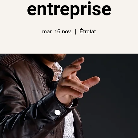
entreprise
mar. 16 nov.
  |  
Étretat