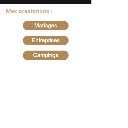
Mes prestations :
Mariages
Entreprises
Campings
Recherches les plus
fréquentes
Hypnotiseur dans les Ardennes
-
Hypnotiseur dans la Marne
-
Hypnotiseur dans la Meuse -
Hypnotiseur en Belgique
-
Hypnose
au Luxembourg
-
Hypnotiseur dans
l'Aisne
-
Hypnotiseur dans le Var
-
Hypnotiseur dans le Morbihan
-