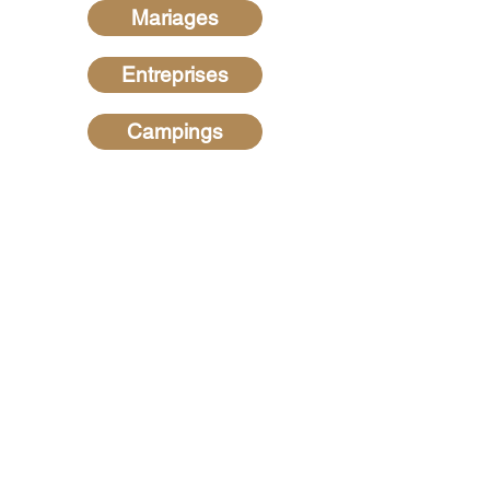
Mariages
Entreprises
Campings
Recherches les plus
fréquentes
Hypnotiseur dans les Ardennes
-
Hypnotiseur dans la Marne
-
Hypnotiseur dans la Meuse -
Hypnotiseur en Belgique
-
Hypnose
au Luxembourg
-
Hypnotiseur dans
l'Aisne
-
Hypnotiseur dans le Var
-
Hypnotiseur dans le Morbihan
-
Hypnotiseur dans les Alpes de
Haute Provence
-
Hypnotiseur en
Charentes-Maritime
-
Hypnotiseur