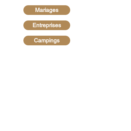
Mariages
Entreprises
Campings
Recherches les plus
fréquentes
Hypnotiseur dans les Ardennes
-
Hypnotiseur dans la Marne
-
Hypnotiseur dans la Meuse -
Hypnotiseur en Belgique
-
Hypnose
au Luxembourg
-
Hypnotiseur dans
l'Aisne
-
Hypnotiseur dans le Var
-
Hypnotiseur dans le Morbihan
-
Hypnotiseur dans les Alpes de
Haute Provence
-
Hypnotiseur en