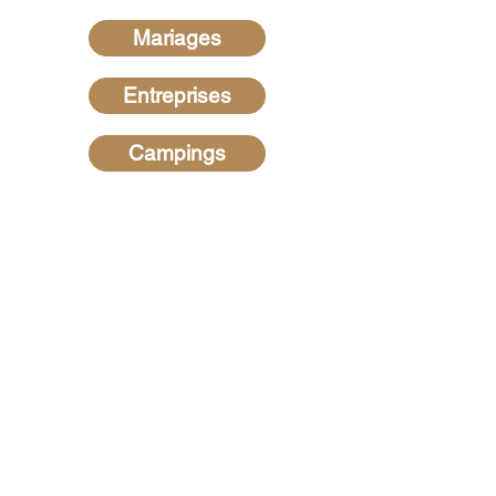
Mariages
Entreprises
Campings
Recherches les plus
fréquentes
Hypnotiseur dans les Ardennes
-
Hypnotiseur dans la Marne
-
Hypnotiseur dans la Meuse -
Hypnotiseur en Belgique
-
Hypnose
au Luxembourg
-
Hypnotiseur dans
l'Aisne
-
Hypnotiseur dans le Var
-
Hypnotiseur dans le Morbihan
-
Hypnotiseur dans les Alpes de
Haute Provence
-
Hypnotiseur en