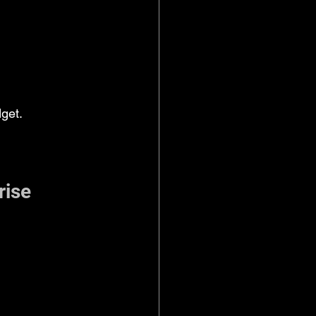
get.
rise