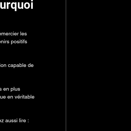
ourquoi
emercier les 
irs positifs 
tion capable de 
s en plus 
que en véritable 
 aussi lire :