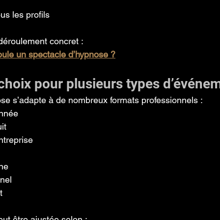
us les profils
déroulement concret :
ule un spectacle d’hypnose ?
 choix pour plusieurs types d’événe
se s’adapte à de nombreux formats professionnels :
année
it
ntreprise
rne
nel
t
ut être ajustée selon :