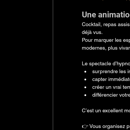
Une animatio
Cocktail, repas assis
déjà vus.
Pour marquer les esp
modernes, plus viva
Le spectacle d’hypn
surprendre les i
capter immédiate
créer un vrai te
différencier vo
C’est un excellent m
👉 Vous organisez p