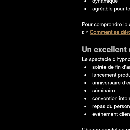
dynamique
agréable pour to
Pour comprendre le 
👉 
Comment se déro
Un excellent
Le spectacle d’hypno
soirée de fin d’
lancement produ
anniversaire d’e
séminaire
convention inte
repas du person
événement clien
Chaque prestation pe