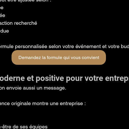
pe
tée
raction recherché
ndue
mule personnalisée selon votre événement et votre bud
Demandez la formule qui vous convient
derne et positive pour votre entrep
ion envoie aussi un message.
nce originale montre une entreprise :
n-être de ses équipes