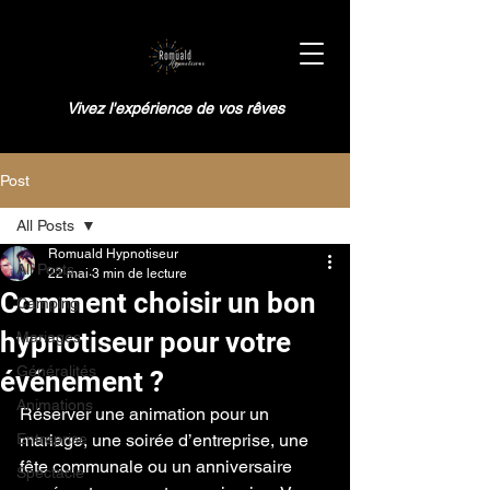
Vivez l'expérience de vos rêves
Post
All Posts
Romuald Hypnotiseur
All Posts
22 mai
3 min de lecture
Comment choisir un bon
Camping
hypnotiseur pour votre
Mariages
Généralités
événement ?
Animations
Réserver une animation pour un 
Entreprise
mariage, une soirée d’entreprise, une 
fête communale ou un anniversaire 
Spectacle